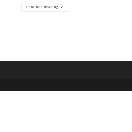
Hello
Continue Reading
World!