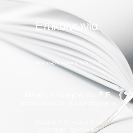
Επικοινωνία
Δευτέρα έως Παρασκευή 8.30 - 16.30
Μάντης Ιωάννης & Υιοι Ε.Ε.
Βασιλέως Παύλου 220, T.K. 19004 Σπάτα Αττικής
Τηλ: 210 60 25 275 – 210 60 25 412
210 60 25 413 – 210 66 34 407