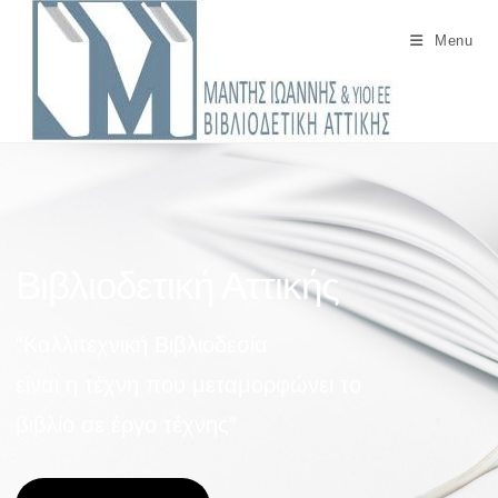
Menu
Βιβλιοδετική Αττικής​
“Καλλιτεχνική Βιβλιοδεσία
είναι η τέχνη που μεταμορφώνει το
βιβλίο σε έργο τέχνης”