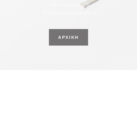
Fax: 210 60 25 276
E-mail: jmantis@jmantis.gr
ΑΡΧΙΚΗ